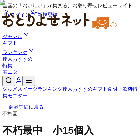
全国の「おいしい」が集まる、お取り寄せレビューサイト
ログイン
新規登録
ジャンル
ギフト
ランキング
達人おすすめ
特集
モニター
グルメ
スイーツ
ランキング
達人おすすめ
ギフト
食材・飲料
特
集
モニター
← 商品詳細に戻る
不朽園
不朽最中 小15個入