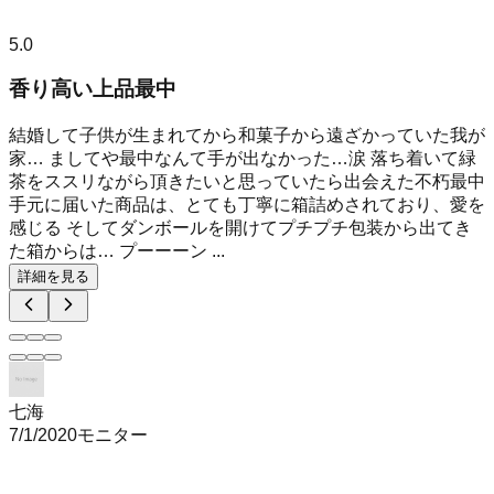
5.0
香り高い上品最中
結婚して子供が生まれてから和菓子から遠ざかっていた我が
家… ましてや最中なんて手が出なかった…涙 落ち着いて緑
茶をススリながら頂きたいと思っていたら出会えた不朽最中
手元に届いた商品は、とても丁寧に箱詰めされており、愛を
感じる そしてダンボールを開けてプチプチ包装から出てき
た箱からは… プーーーン ...
詳細を見る
七海
7/1/2020
モニター