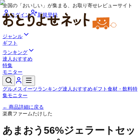
全国の「おいしい」が集まる、お取り寄せレビューサイト
ログイン
新規登録
ジャンル
ギフト
ランキング
達人おすすめ
特集
モニター
グルメ
スイーツ
ランキング
達人おすすめ
ギフト
食材・飲料
特
集
モニター
← 商品詳細に戻る
楽農ファームたけした
あまおう56%ジェラートセッ