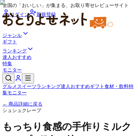
全国の「おいしい」が集まる、お取り寄せレビューサイト
ログイン
新規登録
ジャンル
ギフト
ランキング
達人おすすめ
特集
モニター
グルメ
スイーツ
ランキング
達人おすすめ
ギフト
食材・飲料
特
集
モニター
← 商品詳細に戻る
シュシュクレープ
もっちり食感の手作りミルク