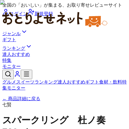
全国の「おいしい」が集まる、お取り寄せレビューサイト
ログイン
新規登録
ジャンル
ギフト
ランキング
達人おすすめ
特集
モニター
グルメ
スイーツ
ランキング
達人おすすめ
ギフト
食材・飲料
特
集
モニター
← 商品詳細に戻る
七賢
スパークリング 杜ノ奏