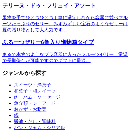
テリーヌ・ドゥ・フリュイ・アソート
果物を手でひとつひとつ丁寧に選定しながら容器に並べフル
ーツたっぷりのゼリー。みずみずしい宝石のようなゼリーは
夏の贈り物として大人気です！
ふるーつぜりー6個入り進物箱タイプ
まるで本物のようなプラ容器に入ったフルーツゼリー！常温
で長期保存が可能ですのでギフトに最適。
ジャンルから探す
スイーツ・洋菓子
和菓子・和スイーツ
肉・ハム・ソーセージ
魚介類・シーフード
おかず・お惣菜
鍋
醤油・だし・調味料
パン・ジャム・シリアル