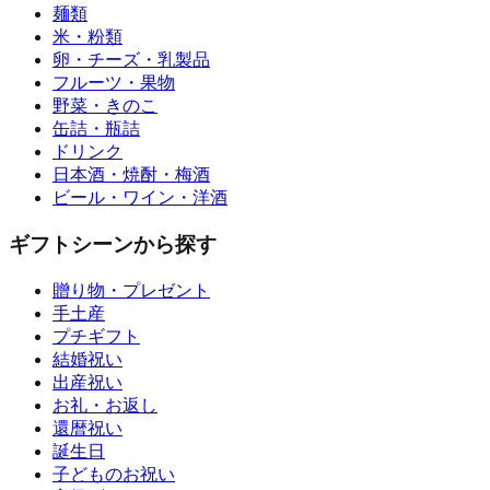
麺類
米・粉類
卵・チーズ・乳製品
フルーツ・果物
野菜・きのこ
缶詰・瓶詰
ドリンク
日本酒・焼酎・梅酒
ビール・ワイン・洋酒
ギフトシーンから探す
贈り物・プレゼント
手土産
プチギフト
結婚祝い
出産祝い
お礼・お返し
還暦祝い
誕生日
子どものお祝い