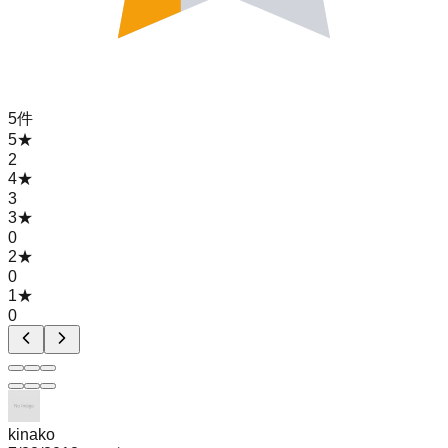
5
件
5
★
2
4
★
3
3
★
0
2
★
0
1
★
0
kinako