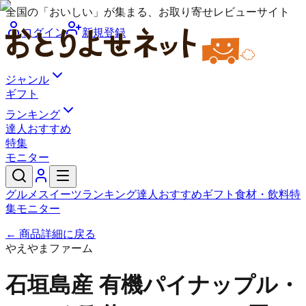
全国の「おいしい」が集まる、お取り寄せレビューサイト
ログイン
新規登録
ジャンル
ギフト
ランキング
達人おすすめ
特集
モニター
グルメ
スイーツ
ランキング
達人おすすめ
ギフト
食材・飲料
特
集
モニター
← 商品詳細に戻る
やえやまファーム
石垣島産 有機パイナップル・