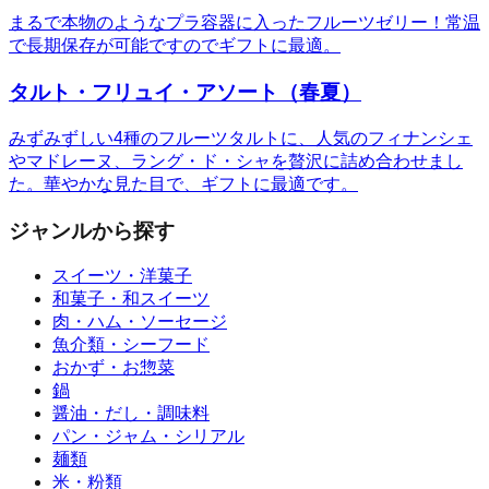
まるで本物のようなプラ容器に入ったフルーツゼリー！常温
で長期保存が可能ですのでギフトに最適。
タルト・フリュイ・アソート（春夏）
みずみずしい4種のフルーツタルトに、人気のフィナンシェ
やマドレーヌ、ラング・ド・シャを贅沢に詰め合わせまし
た。華やかな見た目で、ギフトに最適です。
ジャンルから探す
スイーツ・洋菓子
和菓子・和スイーツ
肉・ハム・ソーセージ
魚介類・シーフード
おかず・お惣菜
鍋
醤油・だし・調味料
パン・ジャム・シリアル
麺類
米・粉類