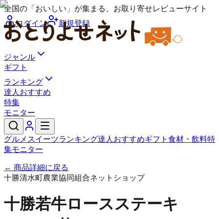
全国の「おいしい」が集まる、お取り寄せレビューサイト
ログイン
新規登録
ジャンル
ギフト
ランキング
達人おすすめ
特集
モニター
グルメ
スイーツ
ランキング
達人おすすめ
ギフト
食材・飲料
特
集
モニター
← 商品詳細に戻る
十勝清水町農業協同組合ネットショップ
十勝若牛ロースステーキ