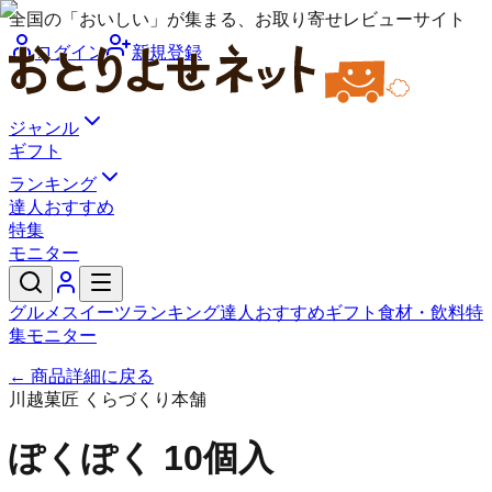
全国の「おいしい」が集まる、お取り寄せレビューサイト
ログイン
新規登録
ジャンル
ギフト
ランキング
達人おすすめ
特集
モニター
グルメ
スイーツ
ランキング
達人おすすめ
ギフト
食材・飲料
特
集
モニター
← 商品詳細に戻る
川越菓匠 くらづくり本舗
ぽくぽく 10個入