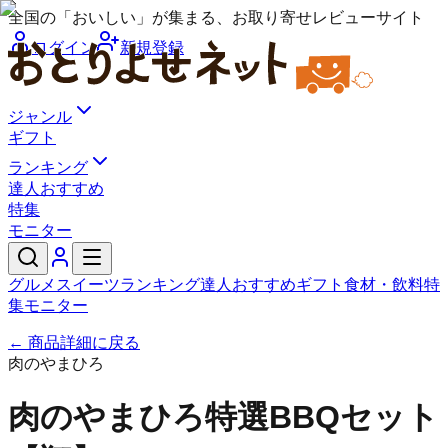
全国の「おいしい」が集まる、お取り寄せレビューサイト
ログイン
新規登録
ジャンル
ギフト
ランキング
達人おすすめ
特集
モニター
グルメ
スイーツ
ランキング
達人おすすめ
ギフト
食材・飲料
特
集
モニター
← 商品詳細に戻る
肉のやまひろ
肉のやまひろ特選BBQセット