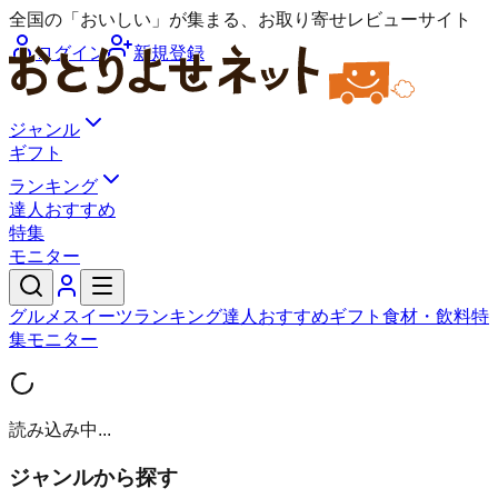
全国の「おいしい」が集まる、お取り寄せレビューサイト
ログイン
新規登録
ジャンル
ギフト
ランキング
達人おすすめ
特集
モニター
グルメ
スイーツ
ランキング
達人おすすめ
ギフト
食材・飲料
特
集
モニター
読み込み中...
ジャンルから探す