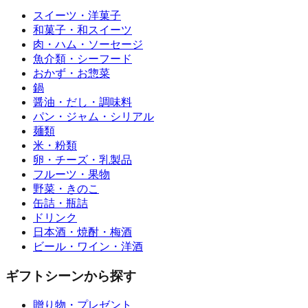
スイーツ・洋菓子
和菓子・和スイーツ
肉・ハム・ソーセージ
魚介類・シーフード
おかず・お惣菜
鍋
醤油・だし・調味料
パン・ジャム・シリアル
麺類
米・粉類
卵・チーズ・乳製品
フルーツ・果物
野菜・きのこ
缶詰・瓶詰
ドリンク
日本酒・焼酎・梅酒
ビール・ワイン・洋酒
ギフトシーンから探す
贈り物・プレゼント