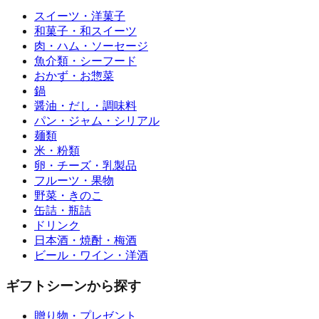
スイーツ・洋菓子
和菓子・和スイーツ
肉・ハム・ソーセージ
魚介類・シーフード
おかず・お惣菜
鍋
醤油・だし・調味料
パン・ジャム・シリアル
麺類
米・粉類
卵・チーズ・乳製品
フルーツ・果物
野菜・きのこ
缶詰・瓶詰
ドリンク
日本酒・焼酎・梅酒
ビール・ワイン・洋酒
ギフトシーンから探す
贈り物・プレゼント