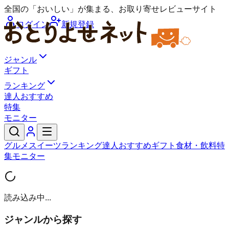
全国の「おいしい」が集まる、お取り寄せレビューサイト
ログイン
新規登録
ジャンル
ギフト
ランキング
達人おすすめ
特集
モニター
グルメ
スイーツ
ランキング
達人おすすめ
ギフト
食材・飲料
特
集
モニター
読み込み中...
ジャンルから探す