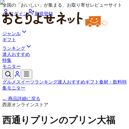
全国の「おいしい」が集まる、お取り寄せレビューサイト
ログイン
新規登録
ジャンル
ギフト
ランキング
達人おすすめ
特集
モニター
グルメ
スイーツ
ランキング
達人おすすめ
ギフト
食材・飲料
特
集
モニター
← 商品詳細に戻る
西原オンラインストア
西通りプリンのプリン大福