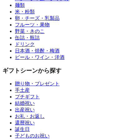
麺類
米・粉類
卵・チーズ・乳製品
フルーツ・果物
野菜・きのこ
缶詰・瓶詰
ドリンク
日本酒・焼酎・梅酒
ビール・ワイン・洋酒
ギフトシーンから探す
贈り物・プレゼント
手土産
プチギフト
結婚祝い
出産祝い
お礼・お返し
還暦祝い
誕生日
子どものお祝い