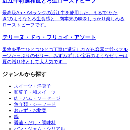
近江牛特選和風とろ生ローストビーフ
最高級A5・A4ランクの近江牛を使用した、まるで“たた
き”のようなとろ生食感と、肉本来の味をしっかり楽しめる
ローストビーフです。
テリーヌ・ドゥ・フリュイ・アソート
果物を手でひとつひとつ丁寧に選定しながら容器に並べフル
ーツたっぷりのゼリー。みずみずしい宝石のようなゼリーは
夏の贈り物として大人気です！
ジャンルから探す
スイーツ・洋菓子
和菓子・和スイーツ
肉・ハム・ソーセージ
魚介類・シーフード
おかず・お惣菜
鍋
醤油・だし・調味料
パン・ジャム・シリアル