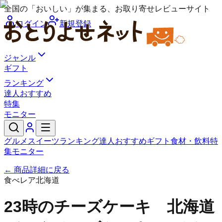
全国の「おいしい」が集まる、お取り寄せレビューサイト
ログイン
新規登録
ジャンル
ギフト
ランキング
達人おすすめ
特集
モニター
グルメ
スイーツ
ランキング
達人おすすめ
ギフト
食材・飲料
特
集
モニター
← 商品詳細に戻る
食べレア北海道
23時のチーズケーキ 北海道