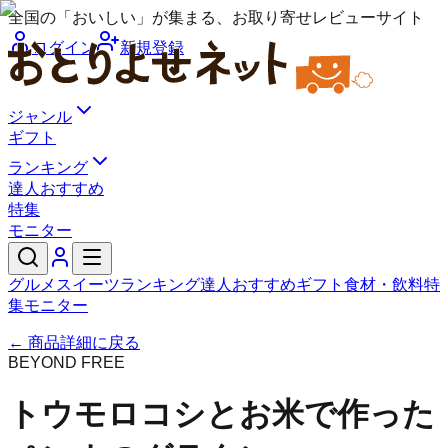
全国の「おいしい」が集まる、お取り寄せレビューサイト
ログイン
新規登録
ジャンル
ギフト
ランキング
達人おすすめ
特集
モニター
グルメ
スイーツ
ランキング
達人おすすめ
ギフト
食材・飲料
特
集
モニター
← 商品詳細に戻る
BEYOND FREE
トウモロコシとお米で作った