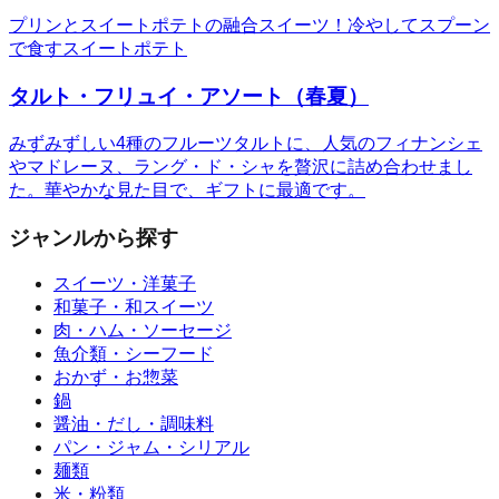
プリンとスイートポテトの融合スイーツ！冷やしてスプーン
で食すスイートポテト
タルト・フリュイ・アソート（春夏）
みずみずしい4種のフルーツタルトに、人気のフィナンシェ
やマドレーヌ、ラング・ド・シャを贅沢に詰め合わせまし
た。華やかな見た目で、ギフトに最適です。
ジャンルから探す
スイーツ・洋菓子
和菓子・和スイーツ
肉・ハム・ソーセージ
魚介類・シーフード
おかず・お惣菜
鍋
醤油・だし・調味料
パン・ジャム・シリアル
麺類
米・粉類