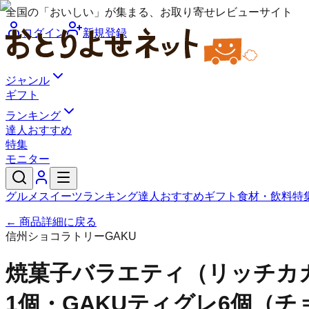
全国の「おいしい」が集まる、お取り寄せレビューサイト
ログイン
新規登録
ジャンル
ギフト
ランキング
達人おすすめ
特集
モニター
グルメ
スイーツ
ランキング
達人おすすめ
ギフト
食材・飲料
特
← 商品詳細に戻る
信州ショコラトリーGAKU
焼菓子バラエティ（リッチカ
1個・GAKUティグレ6個（