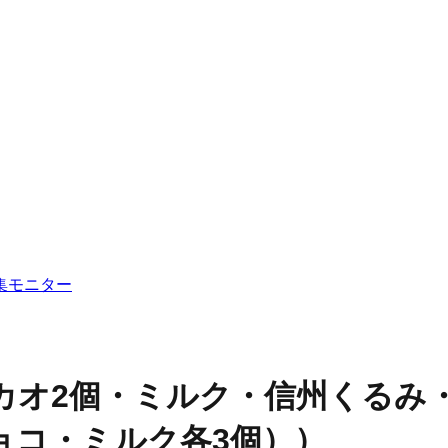
集
モニター
カオ2個・ミルク・信州くるみ
チョコ・ミルク各3個））