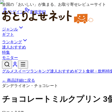
全国の「おいしい」が集まる、お取り寄せレビューサイト
ログイン
新規登録
ジャンル
ギフト
ランキング
達人おすすめ
特集
モニター
グルメ
スイーツ
ランキング
達人おすすめ
ギフト
食材・飲料
特
← 商品詳細に戻る
ダンデライオン・チョコレート
チョコレートミルクプリン 3