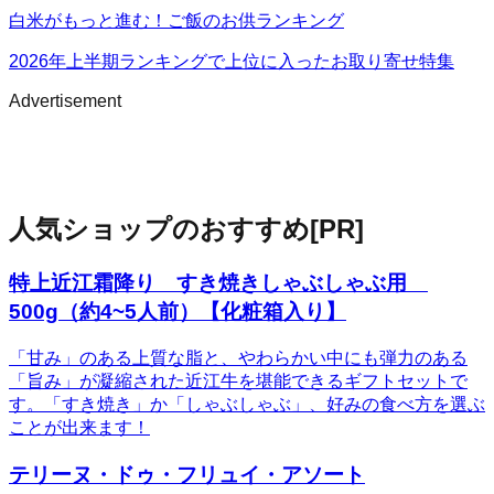
白米がもっと進む！ご飯のお供ランキング
2026年上半期ランキングで上位に入ったお取り寄せ特集
Advertisement
人気ショップのおすすめ
[PR]
特上近江霜降り すき焼きしゃぶしゃぶ用
500g（約4~5人前）【化粧箱入り】
「甘み」のある上質な脂と、やわらかい中にも弾力のある
「旨み」が凝縮された近江牛を堪能できるギフトセットで
す。「すき焼き」か「しゃぶしゃぶ」、好みの食べ方を選ぶ
ことが出来ます！
テリーヌ・ドゥ・フリュイ・アソート