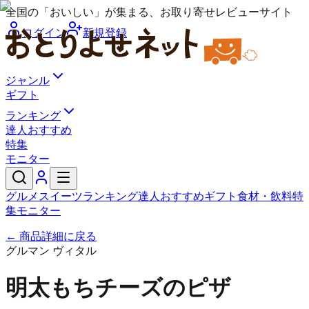
全国の「おいしい」が集まる、お取り寄せレビューサイト
ログイン
新規登録
ジャンル
ギフト
ランキング
達人おすすめ
特集
モニター
グルメ
スイーツ
ランキング
達人おすすめ
ギフト
食材・飲料
特
集
モニター
← 商品詳細に戻る
グルマン ヴィタル
明太もちチーズのピザ