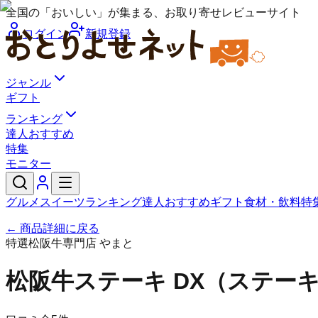
全国の「おいしい」が集まる、お取り寄せレビューサイト
ログイン
新規登録
ジャンル
ギフト
ランキング
達人おすすめ
特集
モニター
グルメ
スイーツ
ランキング
達人おすすめ
ギフト
食材・飲料
特
← 商品詳細に戻る
特選松阪牛専門店 やまと
松阪牛ステーキ DX（ステー