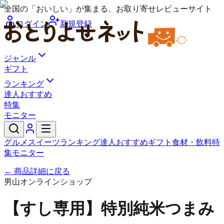
全国の「おいしい」が集まる、お取り寄せレビューサイト
ログイン
新規登録
ジャンル
ギフト
ランキング
達人おすすめ
特集
モニター
グルメ
スイーツ
ランキング
達人おすすめ
ギフト
食材・飲料
特
集
モニター
← 商品詳細に戻る
男山オンラインショップ
【すし専用】特別純米つまみ