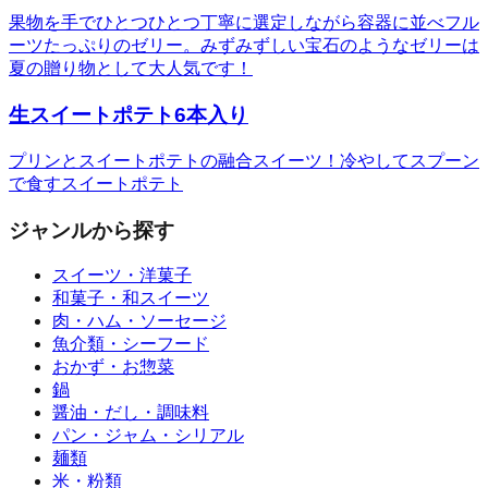
果物を手でひとつひとつ丁寧に選定しながら容器に並べフル
ーツたっぷりのゼリー。みずみずしい宝石のようなゼリーは
夏の贈り物として大人気です！
生スイートポテト6本入り
プリンとスイートポテトの融合スイーツ！冷やしてスプーン
で食すスイートポテト
ジャンルから探す
スイーツ・洋菓子
和菓子・和スイーツ
肉・ハム・ソーセージ
魚介類・シーフード
おかず・お惣菜
鍋
醤油・だし・調味料
パン・ジャム・シリアル
麺類
米・粉類