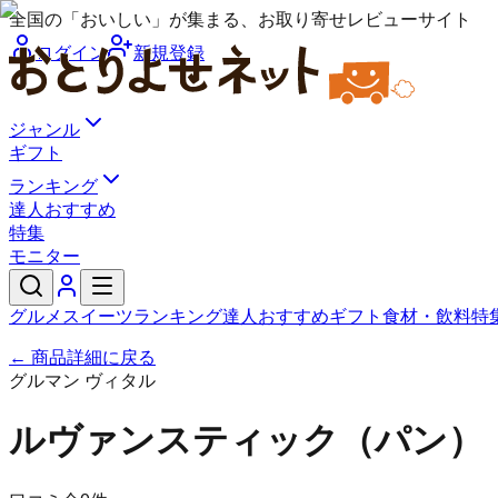
全国の「おいしい」が集まる、お取り寄せレビューサイト
ログイン
新規登録
ジャンル
ギフト
ランキング
達人おすすめ
特集
モニター
グルメ
スイーツ
ランキング
達人おすすめ
ギフト
食材・飲料
特
← 商品詳細に戻る
グルマン ヴィタル
ルヴァンスティック（パン）