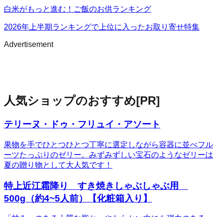
白米がもっと進む！ご飯のお供ランキング
2026年上半期ランキングで上位に入ったお取り寄せ特集
Advertisement
人気ショップのおすすめ
[PR]
テリーヌ・ドゥ・フリュイ・アソート
果物を手でひとつひとつ丁寧に選定しながら容器に並べフル
ーツたっぷりのゼリー。みずみずしい宝石のようなゼリーは
夏の贈り物として大人気です！
特上近江霜降り すき焼きしゃぶしゃぶ用
500g（約4~5人前）【化粧箱入り】