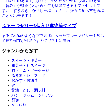
「甘み」のある上質な脂と、やわらかい中にも弾力のある
「旨み」が凝縮された近江牛を堪能できるギフトセットで
す。「すき焼き」か「しゃぶしゃぶ」、好みの食べ方を選ぶ
ことが出来ます！
ふるーつぜりー6個入り進物箱タイプ
まるで本物のようなプラ容器に入ったフルーツゼリー！常温
で長期保存が可能ですのでギフトに最適。
ジャンルから探す
スイーツ・洋菓子
和菓子・和スイーツ
肉・ハム・ソーセージ
魚介類・シーフード
おかず・お惣菜
鍋
醤油・だし・調味料
パン・ジャム・シリアル
麺類
米・粉類