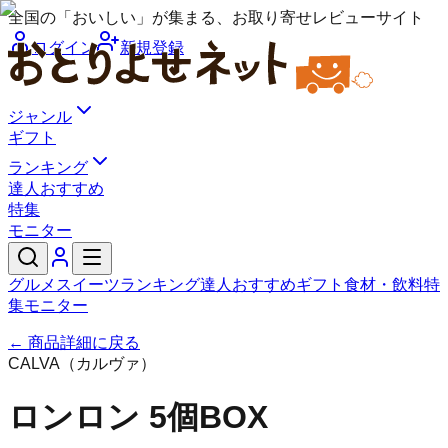
全国の「おいしい」が集まる、お取り寄せレビューサイト
ログイン
新規登録
ジャンル
ギフト
ランキング
達人おすすめ
特集
モニター
グルメ
スイーツ
ランキング
達人おすすめ
ギフト
食材・飲料
特
集
モニター
← 商品詳細に戻る
CALVA（カルヴァ）
ロンロン 5個BOX