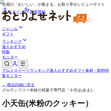
全国の「おいしい」が集まる、お取り寄せレビューサイト
ログイン
新規登録
ジャンル
ギフト
ランキング
達人おすすめ
特集
モニター
グルメ
スイーツ
ランキング
達人おすすめ
ギフト
食材・飲料
特
集
モニター
← 商品詳細に戻る
グルテンフリー米粉の焼菓子専門店「小天(おあま)」
小天缶(米粉のクッキー）