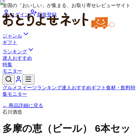
全国の「おいしい」が集まる、お取り寄せレビューサイト
ログイン
新規登録
ジャンル
ギフト
ランキング
達人おすすめ
特集
モニター
グルメ
スイーツ
ランキング
達人おすすめ
ギフト
食材・飲料
特
集
モニター
← 商品詳細に戻る
石川酒造
多摩の恵（ビール） 6本セッ