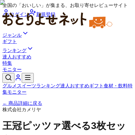
全国の「おいしい」が集まる、お取り寄せレビューサイト
ログイン
新規登録
ジャンル
ギフト
ランキング
達人おすすめ
特集
モニター
グルメ
スイーツ
ランキング
達人おすすめ
ギフト
食材・飲料
特
集
モニター
← 商品詳細に戻る
株式会社カメリヤ
王冠ピッツァ選べる3枚セッ