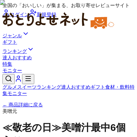
全国の「おいしい」が集まる、お取り寄せレビューサイト
ログイン
新規登録
ジャンル
ギフト
ランキング
達人おすすめ
特集
モニター
グルメ
スイーツ
ランキング
達人おすすめ
ギフト
食材・飲料
特
集
モニター
← 商品詳細に戻る
美噌元
≪敬老の日≫美噌汁最中6個