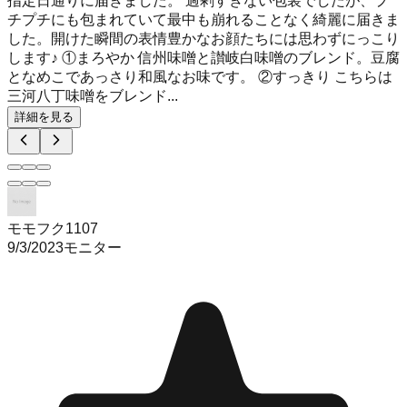
指定日通りに届きました。 過剰すぎない包装でしたが、プ
チプチにも包まれていて最中も崩れることなく綺麗に届きま
した。開けた瞬間の表情豊かなお顔たちには思わずにっこり
します♪ ①まろやか 信州味噌と讃岐白味噌のブレンド。豆腐
となめこであっさり和風なお味です。 ②すっきり こちらは
三河八丁味噌をブレンド...
詳細を見る
モモフク1107
9/3/2023
モニター