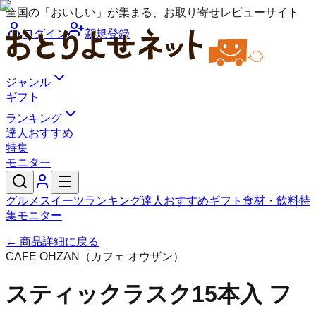
全国の「おいしい」が集まる、お取り寄せレビューサイト
ログイン
新規登録
ジャンル
ギフト
ランキング
達人おすすめ
特集
モニター
グルメ
スイーツ
ランキング
達人おすすめ
ギフト
食材・飲料
特
集
モニター
← 商品詳細に戻る
CAFE OHZAN（カフェ オウザン）
スティックラスク15本入 フ