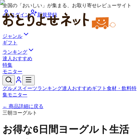
全国の「おいしい」が集まる、お取り寄せレビューサイト
ログイン
新規登録
ジャンル
ギフト
ランキング
達人おすすめ
特集
モニター
グルメ
スイーツ
ランキング
達人おすすめ
ギフト
食材・飲料
特
集
モニター
← 商品詳細に戻る
三朝ヨーグルト
お得な6日間ヨーグルト生活