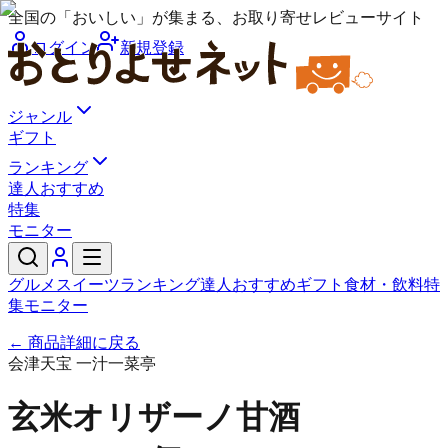
全国の「おいしい」が集まる、お取り寄せレビューサイト
ログイン
新規登録
ジャンル
ギフト
ランキング
達人おすすめ
特集
モニター
グルメ
スイーツ
ランキング
達人おすすめ
ギフト
食材・飲料
特
集
モニター
← 商品詳細に戻る
会津天宝 一汁一菜亭
玄米オリザーノ甘酒