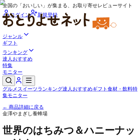
全国の「おいしい」が集まる、お取り寄せレビューサイト
ログイン
新規登録
ジャンル
ギフト
ランキング
達人おすすめ
特集
モニター
グルメ
スイーツ
ランキング
達人おすすめ
ギフト
食材・飲料
特
集
モニター
← 商品詳細に戻る
金澤やまぎし養蜂場
世界のはちみつ＆ハニーナッ