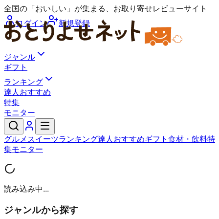
全国の「おいしい」が集まる、お取り寄せレビューサイト
ログイン
新規登録
ジャンル
ギフト
ランキング
達人おすすめ
特集
モニター
グルメ
スイーツ
ランキング
達人おすすめ
ギフト
食材・飲料
特
集
モニター
読み込み中...
ジャンルから探す