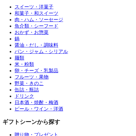
スイーツ・洋菓子
和菓子・和スイーツ
肉・ハム・ソーセージ
魚介類・シーフード
おかず・お惣菜
鍋
醤油・だし・調味料
パン・ジャム・シリアル
麺類
米・粉類
卵・チーズ・乳製品
フルーツ・果物
野菜・きのこ
缶詰・瓶詰
ドリンク
日本酒・焼酎・梅酒
ビール・ワイン・洋酒
ギフトシーンから探す
贈り物・プレゼント