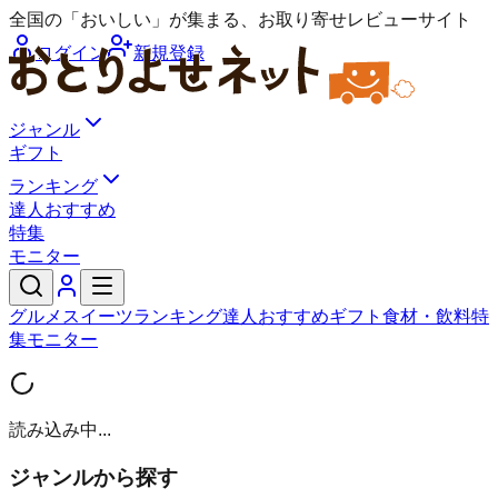
全国の「おいしい」が集まる、お取り寄せレビューサイト
ログイン
新規登録
ジャンル
ギフト
ランキング
達人おすすめ
特集
モニター
グルメ
スイーツ
ランキング
達人おすすめ
ギフト
食材・飲料
特
集
モニター
読み込み中...
ジャンルから探す