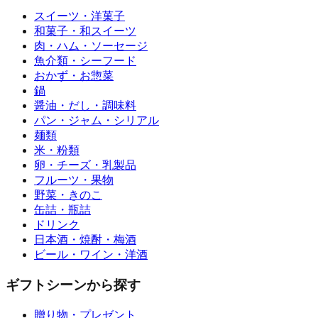
スイーツ・洋菓子
和菓子・和スイーツ
肉・ハム・ソーセージ
魚介類・シーフード
おかず・お惣菜
鍋
醤油・だし・調味料
パン・ジャム・シリアル
麺類
米・粉類
卵・チーズ・乳製品
フルーツ・果物
野菜・きのこ
缶詰・瓶詰
ドリンク
日本酒・焼酎・梅酒
ビール・ワイン・洋酒
ギフトシーンから探す
贈り物・プレゼント