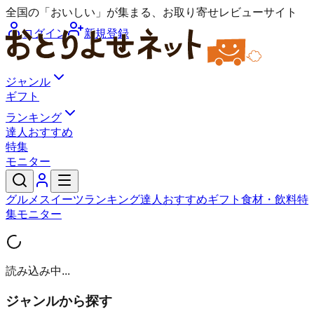
全国の「おいしい」が集まる、お取り寄せレビューサイト
ログイン
新規登録
ジャンル
ギフト
ランキング
達人おすすめ
特集
モニター
グルメ
スイーツ
ランキング
達人おすすめ
ギフト
食材・飲料
特
集
モニター
読み込み中...
ジャンルから探す