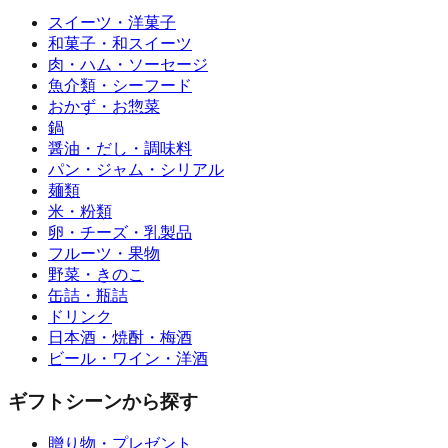
スイーツ・洋菓子
和菓子・和スイーツ
肉・ハム・ソーセージ
魚介類・シーフード
おかず・お惣菜
鍋
醤油・だし・調味料
パン・ジャム・シリアル
麺類
米・粉類
卵・チーズ・乳製品
フルーツ・果物
野菜・きのこ
缶詰・瓶詰
ドリンク
日本酒・焼酎・梅酒
ビール・ワイン・洋酒
ギフトシーンから探す
贈り物・プレゼント