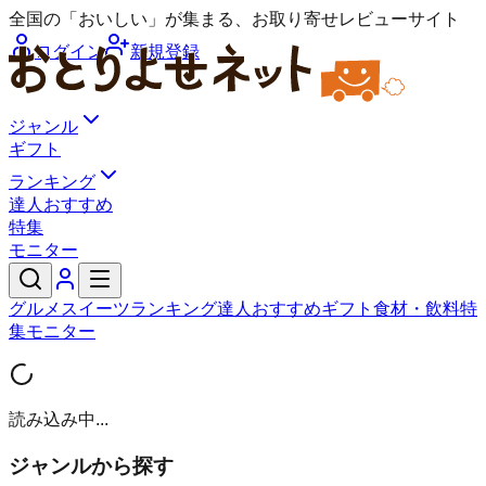
全国の「おいしい」が集まる、お取り寄せレビューサイト
ログイン
新規登録
ジャンル
ギフト
ランキング
達人おすすめ
特集
モニター
グルメ
スイーツ
ランキング
達人おすすめ
ギフト
食材・飲料
特
集
モニター
読み込み中...
ジャンルから探す