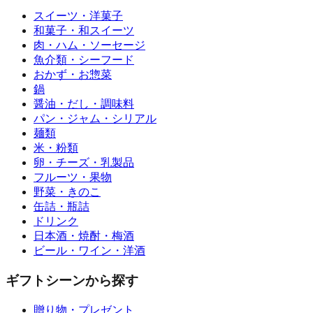
スイーツ・洋菓子
和菓子・和スイーツ
肉・ハム・ソーセージ
魚介類・シーフード
おかず・お惣菜
鍋
醤油・だし・調味料
パン・ジャム・シリアル
麺類
米・粉類
卵・チーズ・乳製品
フルーツ・果物
野菜・きのこ
缶詰・瓶詰
ドリンク
日本酒・焼酎・梅酒
ビール・ワイン・洋酒
ギフトシーンから探す
贈り物・プレゼント