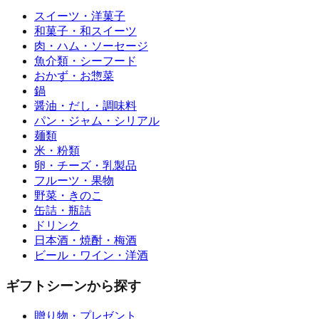
スイーツ・洋菓子
和菓子・和スイーツ
肉・ハム・ソーセージ
魚介類・シーフード
おかず・お惣菜
鍋
醤油・だし・調味料
パン・ジャム・シリアル
麺類
米・粉類
卵・チーズ・乳製品
フルーツ・果物
野菜・きのこ
缶詰・瓶詰
ドリンク
日本酒・焼酎・梅酒
ビール・ワイン・洋酒
ギフトシーンから探す
贈り物・プレゼント