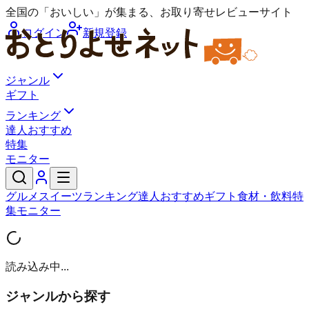
全国の「おいしい」が集まる、お取り寄せレビューサイト
ログイン
新規登録
ジャンル
ギフト
ランキング
達人おすすめ
特集
モニター
グルメ
スイーツ
ランキング
達人おすすめ
ギフト
食材・飲料
特
集
モニター
読み込み中...
ジャンルから探す