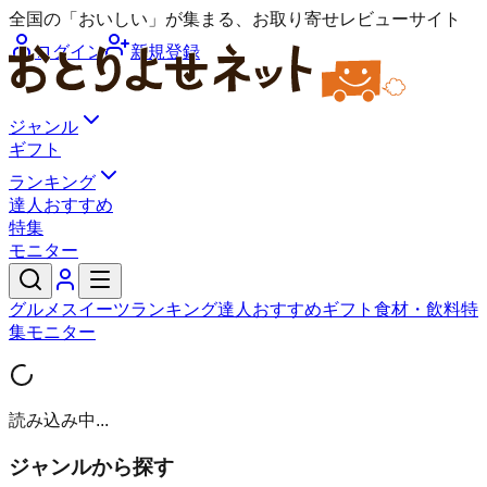
全国の「おいしい」が集まる、お取り寄せレビューサイト
ログイン
新規登録
ジャンル
ギフト
ランキング
達人おすすめ
特集
モニター
グルメ
スイーツ
ランキング
達人おすすめ
ギフト
食材・飲料
特
集
モニター
読み込み中...
ジャンルから探す