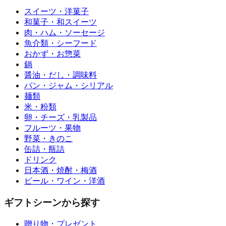
スイーツ・洋菓子
和菓子・和スイーツ
肉・ハム・ソーセージ
魚介類・シーフード
おかず・お惣菜
鍋
醤油・だし・調味料
パン・ジャム・シリアル
麺類
米・粉類
卵・チーズ・乳製品
フルーツ・果物
野菜・きのこ
缶詰・瓶詰
ドリンク
日本酒・焼酎・梅酒
ビール・ワイン・洋酒
ギフトシーンから探す
贈り物・プレゼント