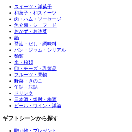
スイーツ・洋菓子
和菓子・和スイーツ
肉・ハム・ソーセージ
魚介類・シーフード
おかず・お惣菜
鍋
醤油・だし・調味料
パン・ジャム・シリアル
麺類
米・粉類
卵・チーズ・乳製品
フルーツ・果物
野菜・きのこ
缶詰・瓶詰
ドリンク
日本酒・焼酎・梅酒
ビール・ワイン・洋酒
ギフトシーンから探す
贈り物・プレゼント