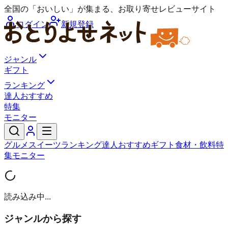
全国の「おいしい」が集まる、お取り寄せレビューサイト
ログイン
新規登録
ジャンル
ギフト
ランキング
達人おすすめ
特集
モニター
グルメ
スイーツ
ランキング
達人おすすめ
ギフト
食材・飲料
特
集
モニター
読み込み中...
ジャンルから探す