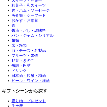
スイーツ・洋菓子
和菓子・和スイーツ
肉・ハム・ソーセージ
魚介類・シーフード
おかず・お惣菜
鍋
醤油・だし・調味料
パン・ジャム・シリアル
麺類
米・粉類
卵・チーズ・乳製品
フルーツ・果物
野菜・きのこ
缶詰・瓶詰
ドリンク
日本酒・焼酎・梅酒
ビール・ワイン・洋酒
ギフトシーンから探す
贈り物・プレゼント
手土産