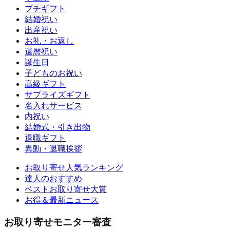
プチギフト
結婚祝い
出産祝い
お礼・お返し
還暦祝い
誕生日
子どものお祝い
高級ギフト
サプライズギフト
名入れサービス
内祝い
結婚式・引き出物
退職ギフト
異動・退職挨拶
お取り寄せ人気ランキング
達人のおすすめ
ベストお取り寄せ大賞
お得＆最新ニュース
お取り寄せモニター審査