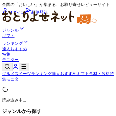
全国の「おいしい」が集まる、お取り寄せレビューサイト
ログイン
新規登録
ジャンル
ギフト
ランキング
達人おすすめ
特集
モニター
グルメ
スイーツ
ランキング
達人おすすめ
ギフト
食材・飲料
特
集
モニター
読み込み中...
ジャンルから探す