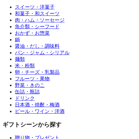
スイーツ・洋菓子
和菓子・和スイーツ
肉・ハム・ソーセージ
魚介類・シーフード
おかず・お惣菜
鍋
醤油・だし・調味料
パン・ジャム・シリアル
麺類
米・粉類
卵・チーズ・乳製品
フルーツ・果物
野菜・きのこ
缶詰・瓶詰
ドリンク
日本酒・焼酎・梅酒
ビール・ワイン・洋酒
ギフトシーンから探す
贈り物・プレゼント