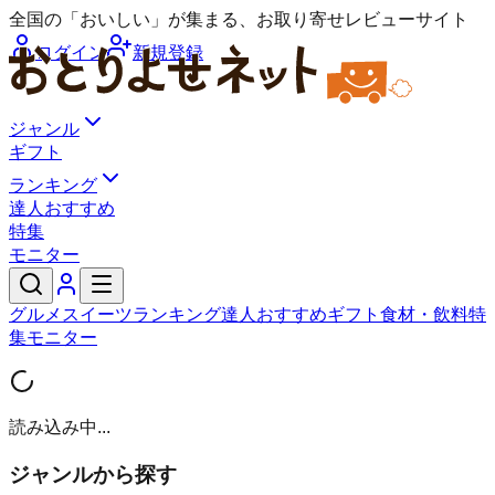
全国の「おいしい」が集まる、お取り寄せレビューサイト
ログイン
新規登録
ジャンル
ギフト
ランキング
達人おすすめ
特集
モニター
グルメ
スイーツ
ランキング
達人おすすめ
ギフト
食材・飲料
特
集
モニター
読み込み中...
ジャンルから探す