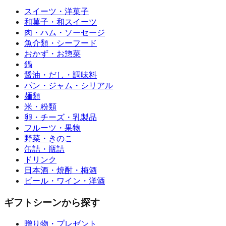
スイーツ・洋菓子
和菓子・和スイーツ
肉・ハム・ソーセージ
魚介類・シーフード
おかず・お惣菜
鍋
醤油・だし・調味料
パン・ジャム・シリアル
麺類
米・粉類
卵・チーズ・乳製品
フルーツ・果物
野菜・きのこ
缶詰・瓶詰
ドリンク
日本酒・焼酎・梅酒
ビール・ワイン・洋酒
ギフトシーンから探す
贈り物・プレゼント