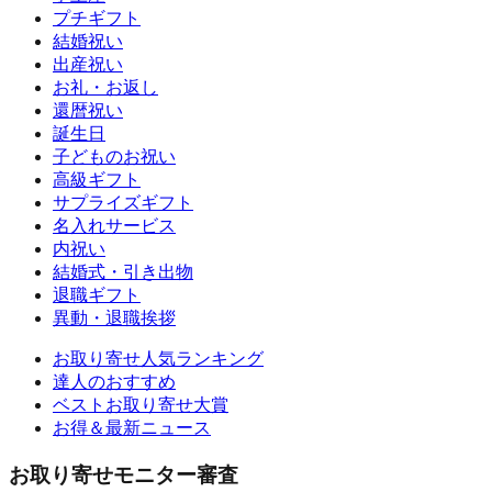
プチギフト
結婚祝い
出産祝い
お礼・お返し
還暦祝い
誕生日
子どものお祝い
高級ギフト
サプライズギフト
名入れサービス
内祝い
結婚式・引き出物
退職ギフト
異動・退職挨拶
お取り寄せ人気ランキング
達人のおすすめ
ベストお取り寄せ大賞
お得＆最新ニュース
お取り寄せモニター審査