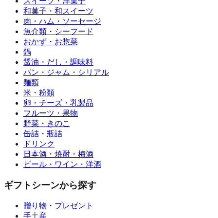
スイーツ・洋菓子
和菓子・和スイーツ
肉・ハム・ソーセージ
魚介類・シーフード
おかず・お惣菜
鍋
醤油・だし・調味料
パン・ジャム・シリアル
麺類
米・粉類
卵・チーズ・乳製品
フルーツ・果物
野菜・きのこ
缶詰・瓶詰
ドリンク
日本酒・焼酎・梅酒
ビール・ワイン・洋酒
ギフトシーンから探す
贈り物・プレゼント
手土産