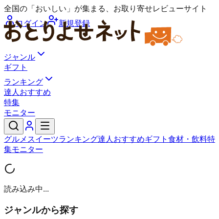
全国の「おいしい」が集まる、お取り寄せレビューサイト
ログイン
新規登録
ジャンル
ギフト
ランキング
達人おすすめ
特集
モニター
グルメ
スイーツ
ランキング
達人おすすめ
ギフト
食材・飲料
特
集
モニター
読み込み中...
ジャンルから探す