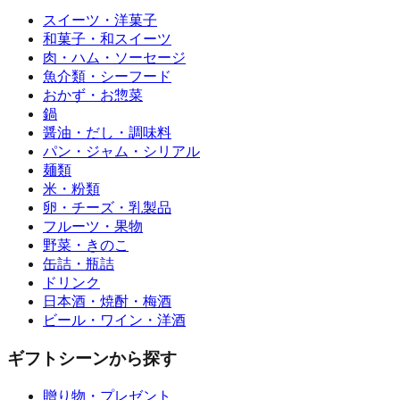
スイーツ・洋菓子
和菓子・和スイーツ
肉・ハム・ソーセージ
魚介類・シーフード
おかず・お惣菜
鍋
醤油・だし・調味料
パン・ジャム・シリアル
麺類
米・粉類
卵・チーズ・乳製品
フルーツ・果物
野菜・きのこ
缶詰・瓶詰
ドリンク
日本酒・焼酎・梅酒
ビール・ワイン・洋酒
ギフトシーンから探す
贈り物・プレゼント