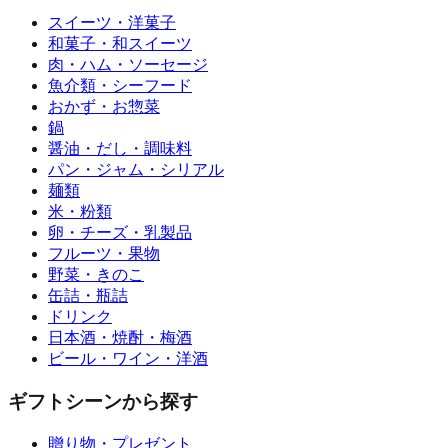
スイーツ・洋菓子
和菓子・和スイーツ
肉・ハム・ソーセージ
魚介類・シーフード
おかず・お惣菜
鍋
醤油・だし・調味料
パン・ジャム・シリアル
麺類
米・粉類
卵・チーズ・乳製品
フルーツ・果物
野菜・きのこ
缶詰・瓶詰
ドリンク
日本酒・焼酎・梅酒
ビール・ワイン・洋酒
ギフトシーンから探す
贈り物・プレゼント