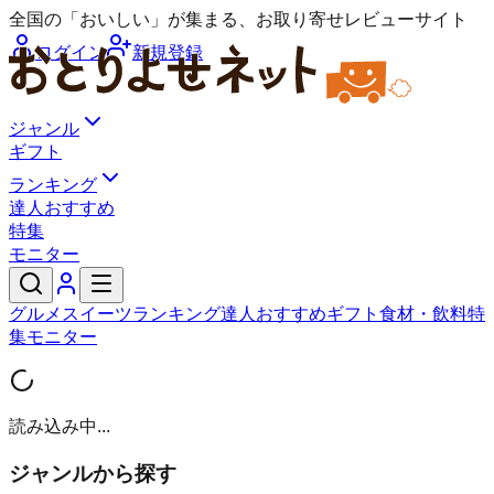
全国の「おいしい」が集まる、お取り寄せレビューサイト
ログイン
新規登録
ジャンル
ギフト
ランキング
達人おすすめ
特集
モニター
グルメ
スイーツ
ランキング
達人おすすめ
ギフト
食材・飲料
特
集
モニター
読み込み中...
ジャンルから探す