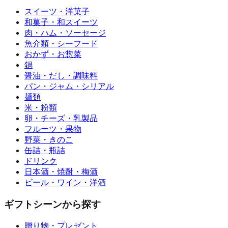
スイーツ・洋菓子
和菓子・和スイーツ
肉・ハム・ソーセージ
魚介類・シーフード
おかず・お惣菜
鍋
醤油・だし・調味料
パン・ジャム・シリアル
麺類
米・粉類
卵・チーズ・乳製品
フルーツ・果物
野菜・きのこ
缶詰・瓶詰
ドリンク
日本酒・焼酎・梅酒
ビール・ワイン・洋酒
ギフトシーンから探す
贈り物・プレゼント