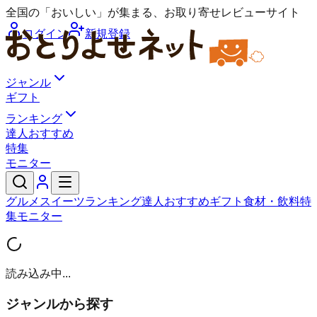
全国の「おいしい」が集まる、お取り寄せレビューサイト
ログイン
新規登録
ジャンル
ギフト
ランキング
達人おすすめ
特集
モニター
グルメ
スイーツ
ランキング
達人おすすめ
ギフト
食材・飲料
特
集
モニター
読み込み中...
ジャンルから探す