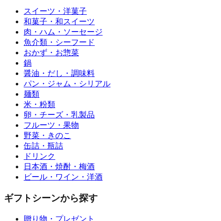
スイーツ・洋菓子
和菓子・和スイーツ
肉・ハム・ソーセージ
魚介類・シーフード
おかず・お惣菜
鍋
醤油・だし・調味料
パン・ジャム・シリアル
麺類
米・粉類
卵・チーズ・乳製品
フルーツ・果物
野菜・きのこ
缶詰・瓶詰
ドリンク
日本酒・焼酎・梅酒
ビール・ワイン・洋酒
ギフトシーンから探す
贈り物・プレゼント