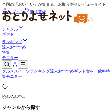
全国の「おいしい」が集まる、お取り寄せレビューサイト
ログイン
新規登録
ジャンル
ギフト
ランキング
達人おすすめ
特集
モニター
グルメ
スイーツ
ランキング
達人おすすめ
ギフト
食材・飲料
特
集
モニター
読み込み中...
ジャンルから探す