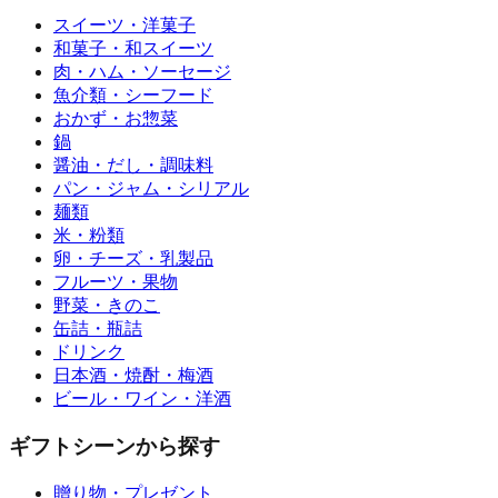
スイーツ・洋菓子
和菓子・和スイーツ
肉・ハム・ソーセージ
魚介類・シーフード
おかず・お惣菜
鍋
醤油・だし・調味料
パン・ジャム・シリアル
麺類
米・粉類
卵・チーズ・乳製品
フルーツ・果物
野菜・きのこ
缶詰・瓶詰
ドリンク
日本酒・焼酎・梅酒
ビール・ワイン・洋酒
ギフトシーンから探す
贈り物・プレゼント