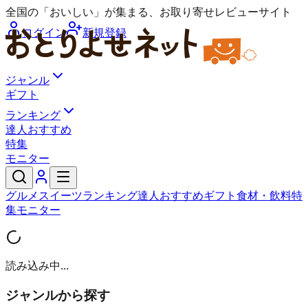
全国の「おいしい」が集まる、お取り寄せレビューサイト
ログイン
新規登録
ジャンル
ギフト
ランキング
達人おすすめ
特集
モニター
グルメ
スイーツ
ランキング
達人おすすめ
ギフト
食材・飲料
特
集
モニター
読み込み中...
ジャンルから探す