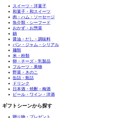
スイーツ・洋菓子
和菓子・和スイーツ
肉・ハム・ソーセージ
魚介類・シーフード
おかず・お惣菜
鍋
醤油・だし・調味料
パン・ジャム・シリアル
麺類
米・粉類
卵・チーズ・乳製品
フルーツ・果物
野菜・きのこ
缶詰・瓶詰
ドリンク
日本酒・焼酎・梅酒
ビール・ワイン・洋酒
ギフトシーンから探す
贈り物・プレゼント