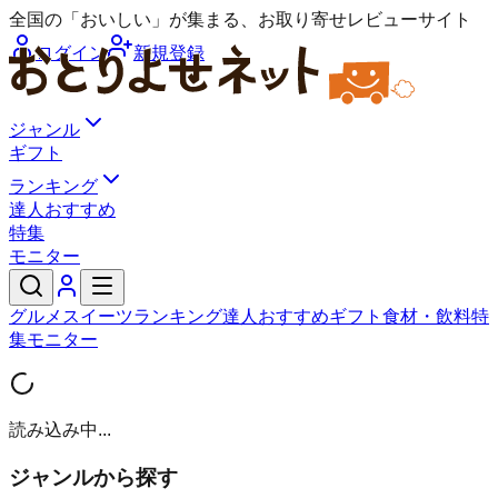
全国の「おいしい」が集まる、お取り寄せレビューサイト
ログイン
新規登録
ジャンル
ギフト
ランキング
達人おすすめ
特集
モニター
グルメ
スイーツ
ランキング
達人おすすめ
ギフト
食材・飲料
特
集
モニター
読み込み中...
ジャンルから探す