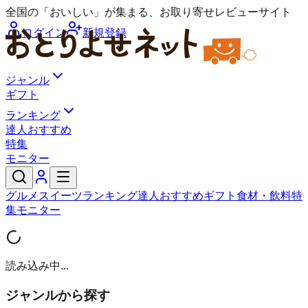
全国の「おいしい」が集まる、お取り寄せレビューサイト
ログイン
新規登録
ジャンル
ギフト
ランキング
達人おすすめ
特集
モニター
グルメ
スイーツ
ランキング
達人おすすめ
ギフト
食材・飲料
特
集
モニター
読み込み中...
ジャンルから探す