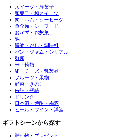
スイーツ・洋菓子
和菓子・和スイーツ
肉・ハム・ソーセージ
魚介類・シーフード
おかず・お惣菜
鍋
醤油・だし・調味料
パン・ジャム・シリアル
麺類
米・粉類
卵・チーズ・乳製品
フルーツ・果物
野菜・きのこ
缶詰・瓶詰
ドリンク
日本酒・焼酎・梅酒
ビール・ワイン・洋酒
ギフトシーンから探す
贈り物・プレゼント