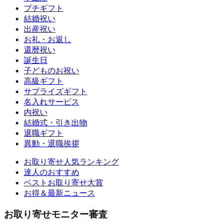
プチギフト
結婚祝い
出産祝い
お礼・お返し
還暦祝い
誕生日
子どものお祝い
高級ギフト
サプライズギフト
名入れサービス
内祝い
結婚式・引き出物
退職ギフト
異動・退職挨拶
お取り寄せ人気ランキング
達人のおすすめ
ベストお取り寄せ大賞
お得＆最新ニュース
お取り寄せモニター審査