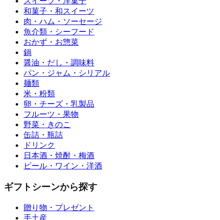
スイーツ・洋菓子
和菓子・和スイーツ
肉・ハム・ソーセージ
魚介類・シーフード
おかず・お惣菜
鍋
醤油・だし・調味料
パン・ジャム・シリアル
麺類
米・粉類
卵・チーズ・乳製品
フルーツ・果物
野菜・きのこ
缶詰・瓶詰
ドリンク
日本酒・焼酎・梅酒
ビール・ワイン・洋酒
ギフトシーンから探す
贈り物・プレゼント
手土産