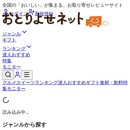
全国の「おいしい」が集まる、お取り寄せレビューサイト
ログイン
新規登録
ジャンル
ギフト
ランキング
達人おすすめ
特集
モニター
グルメ
スイーツ
ランキング
達人おすすめ
ギフト
食材・飲料
特
集
モニター
読み込み中...
ジャンルから探す