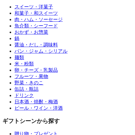
スイーツ・洋菓子
和菓子・和スイーツ
肉・ハム・ソーセージ
魚介類・シーフード
おかず・お惣菜
鍋
醤油・だし・調味料
パン・ジャム・シリアル
麺類
米・粉類
卵・チーズ・乳製品
フルーツ・果物
野菜・きのこ
缶詰・瓶詰
ドリンク
日本酒・焼酎・梅酒
ビール・ワイン・洋酒
ギフトシーンから探す
贈り物・プレゼント