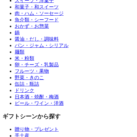
スイーツ・洋菓子
和菓子・和スイーツ
肉・ハム・ソーセージ
魚介類・シーフード
おかず・お惣菜
鍋
醤油・だし・調味料
パン・ジャム・シリアル
麺類
米・粉類
卵・チーズ・乳製品
フルーツ・果物
野菜・きのこ
缶詰・瓶詰
ドリンク
日本酒・焼酎・梅酒
ビール・ワイン・洋酒
ギフトシーンから探す
贈り物・プレゼント
手土産