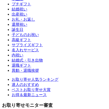
プチギフト
結婚祝い
出産祝い
お礼・お返し
還暦祝い
誕生日
子どものお祝い
高級ギフト
サプライズギフト
名入れサービス
内祝い
結婚式・引き出物
退職ギフト
異動・退職挨拶
お取り寄せ人気ランキング
達人のおすすめ
ベストお取り寄せ大賞
お得＆最新ニュース
お取り寄せモニター審査