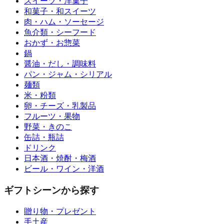
スイーツ・洋菓子
和菓子・和スイーツ
肉・ハム・ソーセージ
魚介類・シーフード
おかず・お惣菜
鍋
醤油・だし・調味料
パン・ジャム・シリアル
麺類
米・粉類
卵・チーズ・乳製品
フルーツ・果物
野菜・きのこ
缶詰・瓶詰
ドリンク
日本酒・焼酎・梅酒
ビール・ワイン・洋酒
ギフトシーンから探す
贈り物・プレゼント
手土産