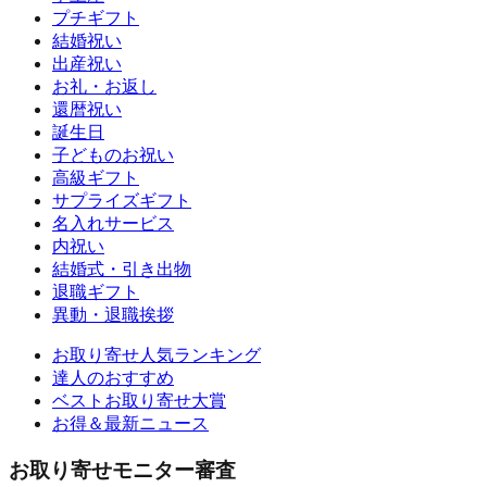
プチギフト
結婚祝い
出産祝い
お礼・お返し
還暦祝い
誕生日
子どものお祝い
高級ギフト
サプライズギフト
名入れサービス
内祝い
結婚式・引き出物
退職ギフト
異動・退職挨拶
お取り寄せ人気ランキング
達人のおすすめ
ベストお取り寄せ大賞
お得＆最新ニュース
お取り寄せモニター審査